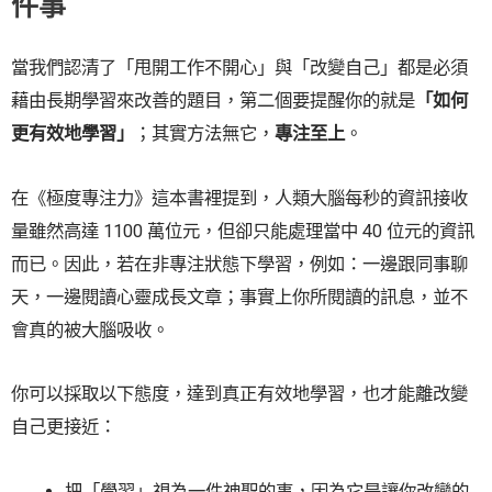
件事
當我們認清了「甩開工作不開心」與「改變自己」都是必須
藉由長期學習來改善的題目，第二個要提醒你的就是
「如何
更有效地學習」
；其實方法無它，
專注至上
。
在《極度專注力》這本書裡提到，人類大腦每秒的資訊接收
量雖然高達 1100 萬位元，但卻只能處理當中 40 位元的資訊
而已。因此，若在非專注狀態下學習，例如：一邊跟同事聊
天，一邊閱讀心靈成長文章；事實上你所閱讀的訊息，並不
會真的被大腦吸收。
你可以採取以下態度，達到真正有效地學習，也才能離改變
自己更接近：
把「學習」視為一件神聖的事，因為它是讓你改變的