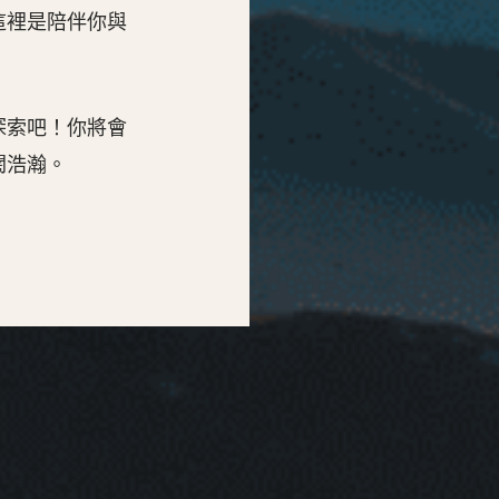
這裡是陪伴你與
探索吧！你將會
闊浩瀚。