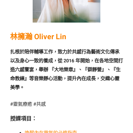
林擁瀚 Oliver Lin
扎根於陪伴輔導⼯作，致力於共感⾏為藝術⽂化傳承
以及⾝⼼⼀致的養成，從 2016 年開始，在各地空間打
造六感饗宴，舉辦 『⼤地樂章』、『僻靜營』、『⽣
命教練』等⾳樂靜⼼活動，提升內在成長，交織⼼靈
美學。
#靈氣療癒 #共感
授課項目：
喚醒內在靈氣的必修指南